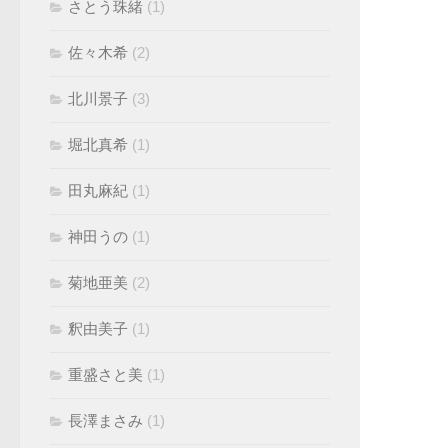
さとう珠緒
(1)
佐々木希
(2)
北川景子
(3)
堀北真希
(1)
田丸麻紀
(1)
神田うの
(1)
菊地亜美
(2)
釈由美子
(1)
重盛さと美
(1)
長澤まさみ
(1)