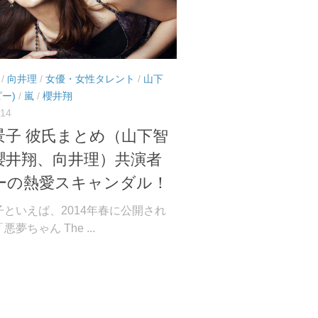
/
向井理
/
女優・女性タレント
/
山下
ー)
/
嵐
/
櫻井翔
014
景子 彼氏まとめ（山下智
櫻井翔、向井理）共演者
ーの熱愛スキャンダル！
子といえば、2014年春に公開され
夢ちゃん The ...