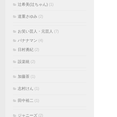
辻希美(辻ちゃん)
(1)
道重さゆみ
(2)
お笑い芸人・元芸人
(7)
バナナマン
(4)
日村勇紀
(2)
設楽統
(2)
加藤茶
(1)
志村けん
(1)
田中裕二
(1)
ジャニーズ
(2)