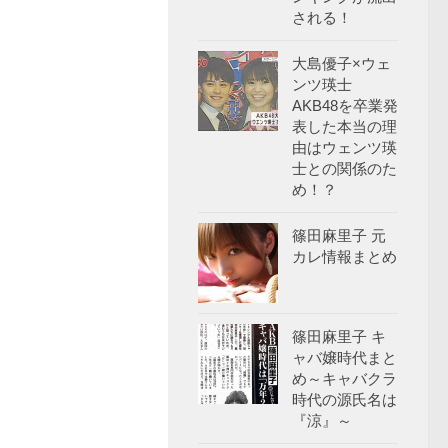
される！
大島優子×ウェ
ンツ瑛士
AKB48を卒業発
表した本当の理
由はウェンツ瑛
士との関係のた
め！？
篠田麻里子 元
カレ情報まとめ
篠田麻里子 キ
ャバ嬢時代まと
め～キャバクラ
時代の源氏名は
『涼』～