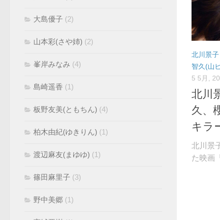
大島優子
(2)
山本彩(さや姉)
(2)
北川景子
峯岸みなみ
(4)
智久(山ピ
5 5月, 2
島崎遥香
(1)
北川
久、
板野友美(ともちん)
(4)
キラ
柏木由紀(ゆきりん)
(1)
北川景
渡辺麻友(まゆゆ)
(1)
た映画「悪
篠田麻里子
(3)
野中美郷
(1)