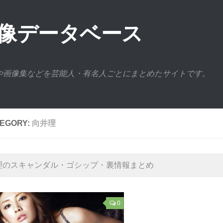
画像データベース
や画像集などを芸能人・有名人ごとにまとめたサイトです。
EGORY:
向井理
理のスキャンダル・ゴシップ・裏情報まとめ
0