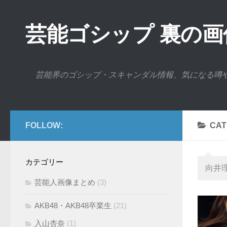
芸能ゴシップ 裏の
芸能界のゴシップ・スキャンダル情報、気になる噂
FOLLOW:
CAT
カテゴリー
向井
芸能人画像まとめ
(3)
AKB48・AKB48卒業生
(21)
入山杏奈
(1)