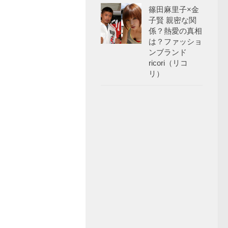
篠田麻里子×金
子賢 親密な関
係？熱愛の真相
は？ファッショ
ンブランド
ricori（リコ
リ）