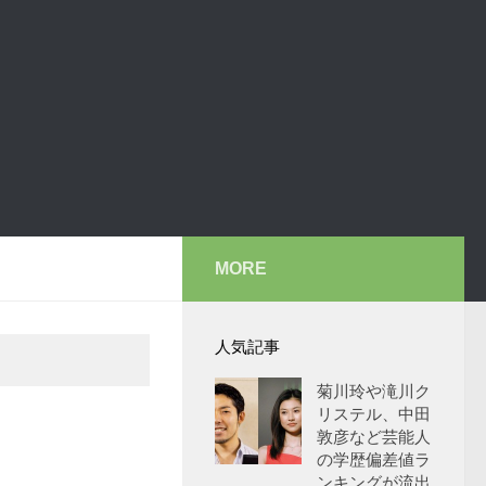
MORE
人気記事
菊川玲や滝川ク
リステル、中田
敦彦など芸能人
の学歴偏差値ラ
ンキングが流出