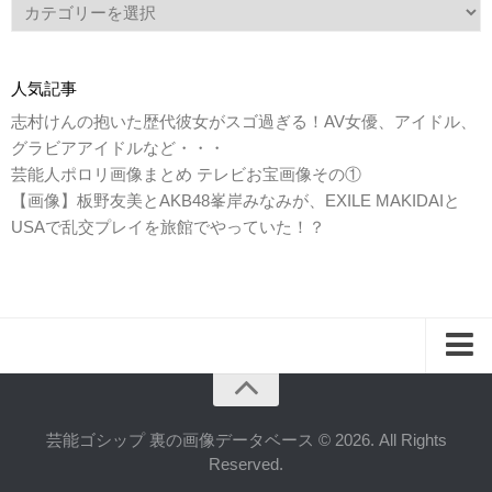
人気記事
志村けんの抱いた歴代彼女がスゴ過ぎる！AV女優、アイドル、
グラビアアイドルなど・・・
芸能人ポロリ画像まとめ テレビお宝画像その①
【画像】板野友美とAKB48峯岸みなみが、EXILE MAKIDAIと
USAで乱交プレイを旅館でやっていた！？
ホーム
このサイトについて
芸能ゴシップ 裏の画像データベース © 2026. All Rights
Reserved.
お問い合わせ