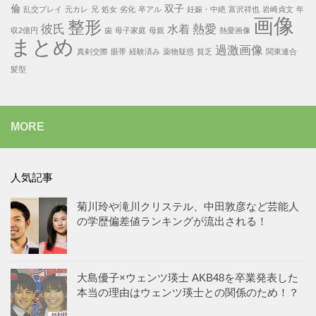
倫
双子
乱交プレイ
元カレ
兄
処女
劣化
卒アル
妊娠・中絶
富沢祥也
岩崎貞文
年
画像
整形
彼氏
熱愛
水着
収2億円
歯
母子家庭
母親
熱愛画像
まとめ
過激画像
真剣交際
眼帯
経験済み
薬物疑惑
貧乏
関東連合
髪型
MORE
人気記事
菊川玲や滝川クリステル、中田敦彦など芸能人
の学歴偏差値ランキングが流出される！
大島優子×ウェンツ瑛士 AKB48を卒業発表した
本当の理由はウェンツ瑛士との関係のため！？