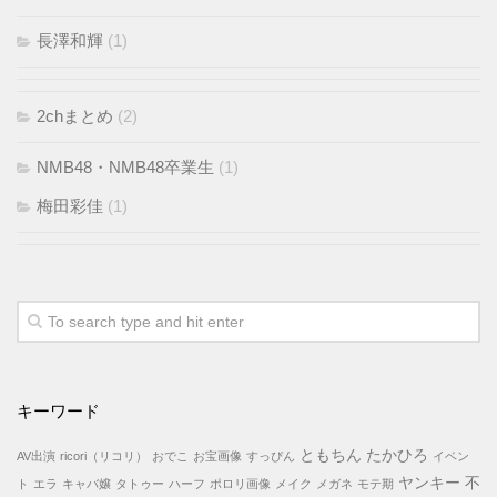
長澤和輝
(1)
2chまとめ
(2)
NMB48・NMB48卒業生
(1)
梅田彩佳
(1)
キーワード
ともちん たかひろ
AV出演
ricori（リコリ）
おでこ
お宝画像
すっぴん
イベン
ヤンキー
不
ト
エラ
キャバ嬢
タトゥー
ハーフ
ポロリ画像
メイク
メガネ
モテ期