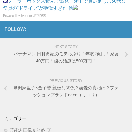
クーラーボックス積んで出発→途中で買い足し…50代公
務員の“ドライブ”が地獄すぎた 他
Powered by livedoor 相互RSS
FOLLOW:
NEXT STORY
バナナマン 日村勇紀のモテっぷり！年収2億円！家賃
40万円！歯の治療は500万円！
PREVIOUS STORY
篠田麻里子×金子賢 親密な関係？熱愛の真相は？ファ
ッションブランドricori（リコリ）
カテゴリー
芸能人画像まとめ
(3)