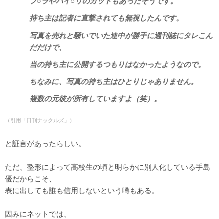
フ○ラやパイ○リのカットもあったそうです。
持ち主は記者に直撃されても無視したんです。
写真を売れと騒いでいた連中が勝手に週刊誌にタレこん
だだけで、
当の持ち主に公開するつもりはなかったようなので。
ちなみに、写真の持ち主はひとりじゃありません。
複数の元彼が所有していますよ（笑）。
（引用「日刊ナックルズ」）
と証言があったらしい。
ただ、整形によって高校生の頃と明らかに別人化している手島
優だからこそ、
表に出しても誰も信用しないという噂もある。
因みにネットでは、