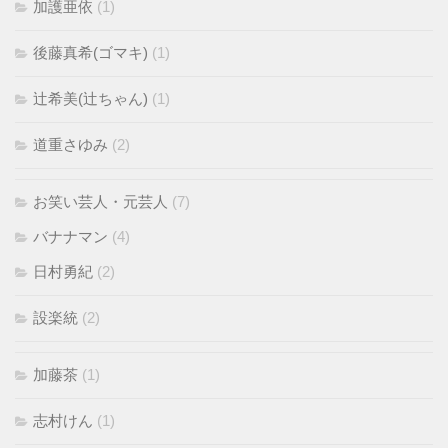
加護亜依
(1)
後藤真希(ゴマキ)
(1)
辻希美(辻ちゃん)
(1)
道重さゆみ
(2)
お笑い芸人・元芸人
(7)
バナナマン
(4)
日村勇紀
(2)
設楽統
(2)
加藤茶
(1)
志村けん
(1)