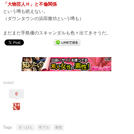
「大物芸人Ｈ」と不倫関係
という噂も絶えない。
（ダウンタウンの浜田雅功という噂も）
まだまだ手島優のスキャンダルも色々出てきそうだ。
SHARE
0
Tags:
すっぴん
卒アル
整形