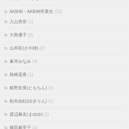
AKB48・AKB48卒業生
(21)
入山杏奈
(1)
大島優子
(2)
山本彩(さや姉)
(2)
峯岸みなみ
(4)
島崎遥香
(1)
板野友美(ともちん)
(4)
柏木由紀(ゆきりん)
(1)
渡辺麻友(まゆゆ)
(1)
篠田麻里子
(3)