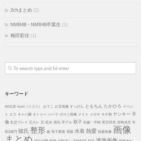
2chまとめ
(2)
NMB48・NMB48卒業生
(1)
梅田彩佳
(1)
キーワード
ともちん たかひろ
AV出演
ricori（リコリ）
おでこ
お宝画像
すっぴん
イベン
ヤンキー
不
ト
エラ
キャバ嬢
タトゥー
ハーフ
ポロリ画像
メイク
メガネ
モテ期
倫
双子
乱交プレイ
元カレ
兄
処女
劣化
卒アル
妊娠・中絶
富沢祥也
岩崎貞文
年
画像
整形
彼氏
熱愛
水着
収2億円
歯
母子家庭
母親
熱愛画像
まとめ
過激画像
真剣交際
眼帯
経験済み
薬物疑惑
貧乏
関東連合