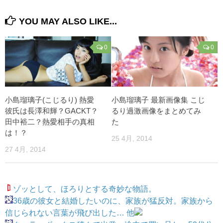
YOU MAY ALSO LIKE...
0
0
小島瑠璃子(こじるり) 熱愛
小島瑠璃子 最新画像集 こじ
彼氏は長澤和輝？GACKT？
るり過激画像をまとめてみ
田中裕二？熱愛相手の真相
た
は！？
25 4月, 2014
27 4月, 2014
ゾッとして、ほろりとする奇妙な物語。
36歳の彼女と結婚したいのに、家族が猛反対。家族から
信じられない言葉が飛び出した… 他