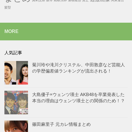
髪型
MORE
人気記事
菊川玲や滝川クリステル、中田敦彦など芸能人
の学歴偏差値ランキングが流出される！
大島優子×ウェンツ瑛士 AKB48を卒業発表した
本当の理由はウェンツ瑛士との関係のため！？
篠田麻里子 元カレ情報まとめ